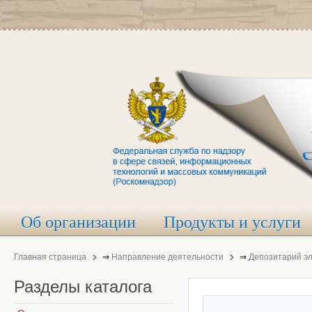
Об организации
Продукты и услуги
Главная страница
⇒
Направление деятельности
⇒
Депозитарий э
Разделы
каталога