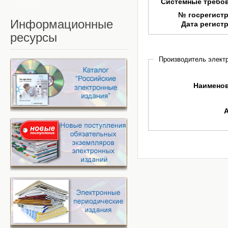
Системные требо
№ госрегист
Информационные
Дата регист
ресурсы
Производитель электр
Наимено