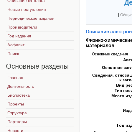
Описание каталога
Де
Новые поступления
|
Общие
Периодические издания
Производители
Описание электрон
Год издания
Физико-химические
Алфавит
материалов
Поиск
Основные сведения
Авт
Основные
разделы
Основное заг
Сведения, относя
Главная
к заг
Вид ре
Деятельность
Тип нос
Библиотека
Место из
Проекты
Изд
Структура
Партнеры
Год из
Новости