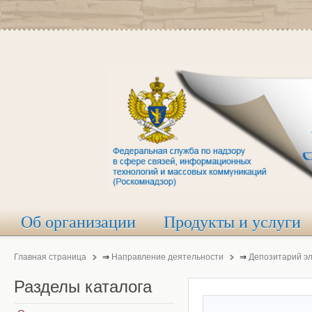
Об организации
Продукты и услуги
Главная страница
⇒
Направление деятельности
⇒
Депозитарий э
Разделы
каталога