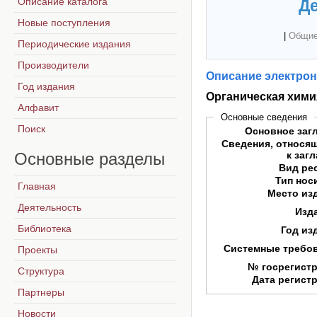
Описание каталога
Де
Новые поступления
|
Общие
Периодические издания
Производители
Описание электрон
Год издания
Органическая хими
Алфавит
Основные сведения
Поиск
Основное заг
Сведения, относя
Основные
разделы
к заг
Вид ре
Тип нос
Главная
Место из
Деятельность
Изд
Библиотека
Год из
Системные требо
Проекты
№ госрегист
Структура
Дата регист
Партнеры
Новости