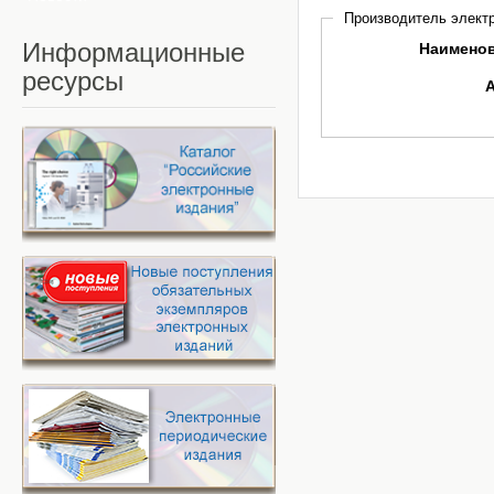
Производитель электр
Информационные
Наимено
ресурсы