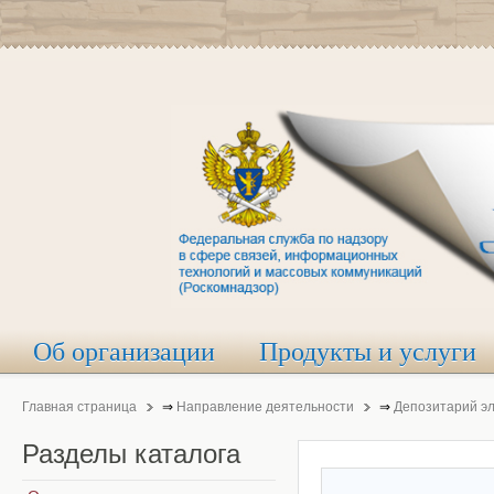
Об организации
Продукты и услуги
Главная страница
⇒
Направление деятельности
⇒
Депозитарий э
Разделы
каталога