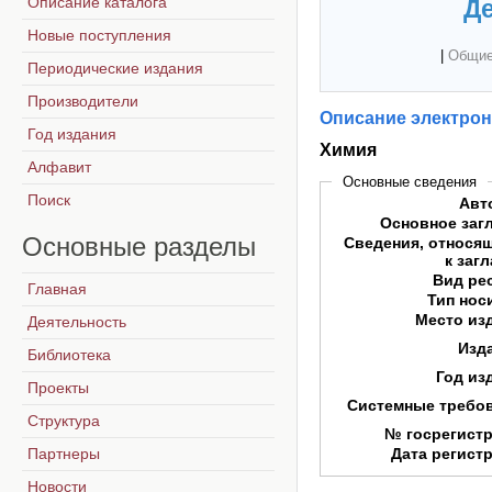
Описание каталога
Де
Новые поступления
|
Общие
Периодические издания
Производители
Описание электрон
Год издания
Химия
Алфавит
Основные сведения
Поиск
Авт
Основное заг
Основные
разделы
Сведения, относя
к заг
Вид ре
Главная
Тип нос
Место из
Деятельность
Изд
Библиотека
Год из
Проекты
Системные требо
Структура
№ госрегист
Партнеры
Дата регист
Новости