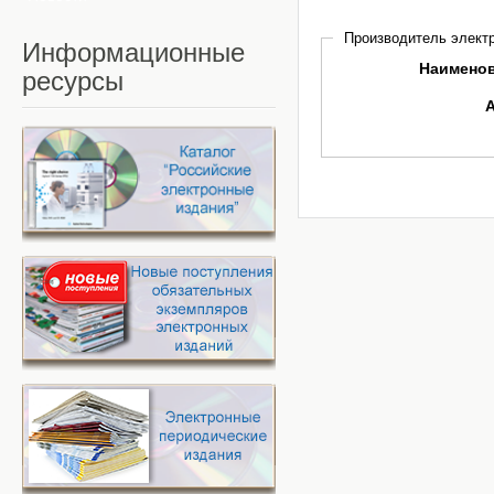
Производитель электр
Информационные
Наимено
ресурсы