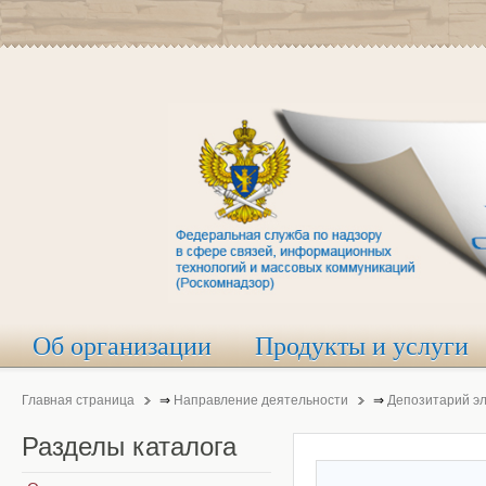
Об организации
Продукты и услуги
Главная страница
⇒
Направление деятельности
⇒
Депозитарий э
Разделы
каталога