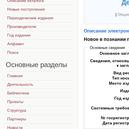
Описание каталога
Де
Новые поступления
|
Общие
Периодические издания
Производители
Описание электрон
Год издания
Новое в познании 
Алфавит
Основные сведения
Поиск
Основное заг
Сведения, относя
Основные
разделы
к заг
Вид ре
Главная
Тип нос
Место из
Деятельность
Изд
Библиотека
Год из
Проекты
Системные требо
Структура
№ госрегист
Партнеры
Дата регист
Новости