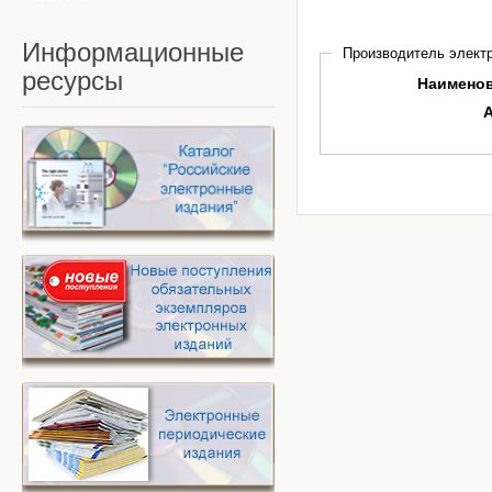
Информационные
Производитель электр
ресурсы
Наимено