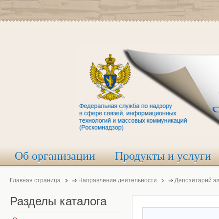
Об организации
Продукты и услуги
Главная страница
⇒
Направление деятельности
⇒
Депозитарий э
Разделы
каталога