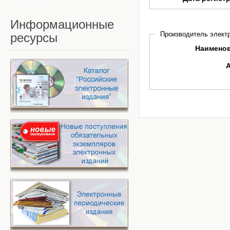
Информационные
Производитель электр
ресурсы
Наимено