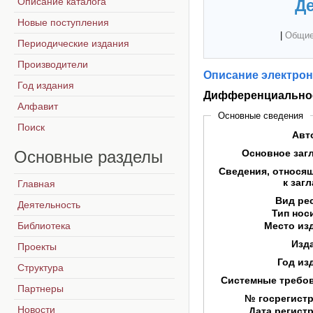
Описание каталога
Де
Новые поступления
|
Общие
Периодические издания
Производители
Описание электрон
Год издания
Дифференциальное
Алфавит
Основные сведения
Поиск
Авт
Основные
разделы
Основное заг
Сведения, относя
к заг
Главная
Вид ре
Деятельность
Тип нос
Библиотека
Место из
Изд
Проекты
Год из
Структура
Системные требо
Партнеры
№ госрегист
Новости
Дата регист