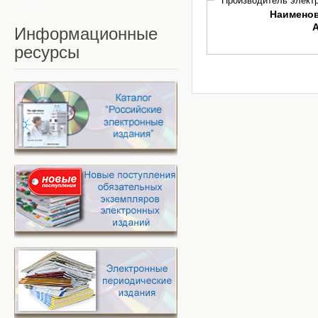
Производитель электр
Наимено
Информационные
ресурсы