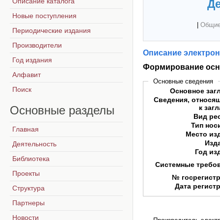
Описание каталога
Де
Новые поступления
|
Общие
Периодические издания
Производители
Описание электрон
Год издания
Формирование осно
Алфавит
Основные сведения
Поиск
Основное заг
Сведения, относя
Основные
разделы
к заг
Вид ре
Тип нос
Главная
Место из
Изд
Деятельность
Год из
Библиотека
Системные требо
Проекты
№ госрегист
Дата регист
Структура
Партнеры
Новости