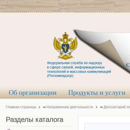
Об организации
Продукты и услуги
Главная страница
⇒
Направление деятельности
⇒
Депозитарий э
Разделы
каталога