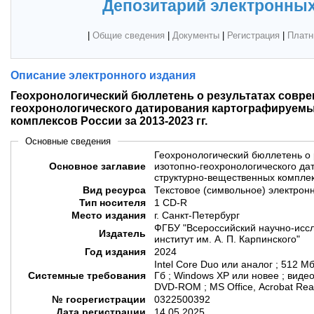
Депозитарий электронных
|
Общие сведения
|
Документы
|
Регистрация
|
Платн
Описание электронного издания
Геохронологический бюллетень о результатах совре
геохронологического датирования картографируем
комплексов России за 2013-2023 гг.
Основные сведения
Геохронологический бюллетень о 
Основное заглавие
изотопно-геохронологического д
структурно-вещественных комплекс
Вид ресурса
Текстовое (символьное) электрон
Тип носителя
1 CD-R
Место издания
г. Санкт-Петербург
ФГБУ "Всероссийский научно-иссл
Издатель
институт им. А. П. Карпинского"
Год издания
2024
Intel Core Duo или аналог ; 512 М
Системные требования
Гб ; Windows XP или новее ; виде
DVD-ROM ; MS Office, Acrobat Re
№ госрегистрации
0322500392
Дата регистрации
14.05.2025