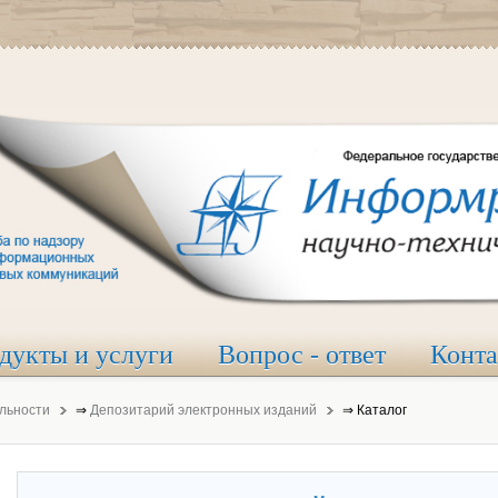
дукты и услуги
Вопрос - ответ
Конт
льности
⇒
Депозитарий электронных изданий
⇒
Каталог