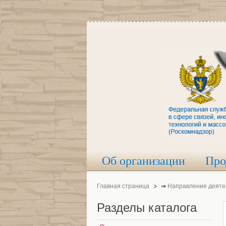
Об организации
Про
Главная страница
⇒
Направление деяте
Разделы
каталога