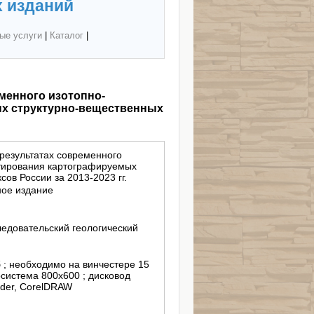
 изданий
ые услуги
|
Каталог
|
менного изотопно-
ых структурно-вещественных
результатах современного
атирования картографируемых
ов России за 2013-2023 гг.
ное издание
едовательский геологический
б ; необходимо на винчестере 15
осистема 800x600 ; дисковод
ader, CorelDRAW