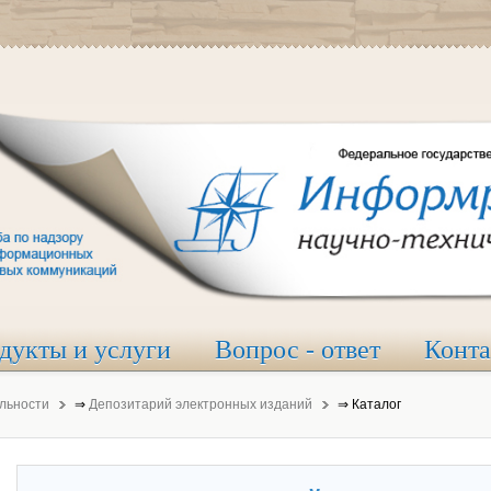
дукты и услуги
Вопрос - ответ
Конт
льности
⇒
Депозитарий электронных изданий
⇒
Каталог