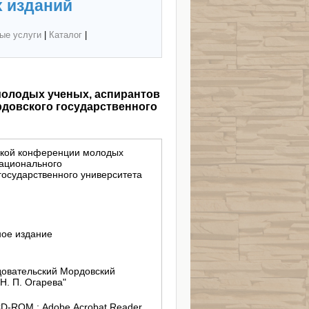
 изданий
ые услуги
|
Каталог
|
молодых ученых, аспирантов
рдовского государственного
ской конференции молодых
Национального
государственного университета
ное издание
овательский Мордовский
Н. П. Огарева"
CD-ROM ; Adobe Acrobat Reader