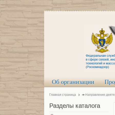
Об организации
Про
Главная страница
⇒
Направление деяте
Разделы
каталога