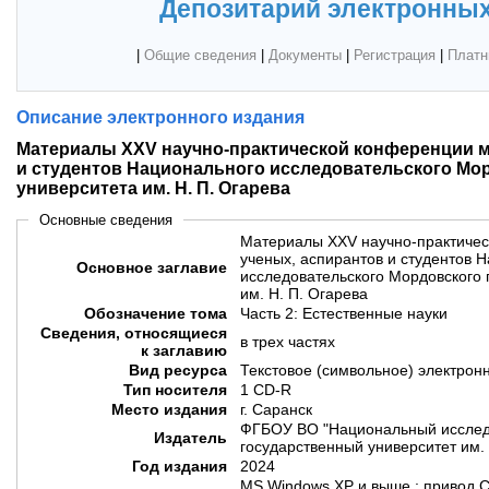
Депозитарий электронных
|
Общие сведения
|
Документы
|
Регистрация
|
Платн
Описание электронного издания
Материалы XXV научно-практической конференции 
и студентов Национального исследовательского Мо
университета им. Н. П. Огарева
Основные сведения
Материалы XXV научно-практиче
ученых, аспирантов и студентов 
Основное заглавие
исследовательского Мордовского 
им. Н. П. Огарева
Обозначение тома
Часть 2: Естественные науки
Сведения, относящиеся
в трех частях
к заглавию
Вид ресурса
Текстовое (символьное) электрон
Тип носителя
1 CD-R
Место издания
г. Саранск
ФГБОУ ВО "Национальный исслед
Издатель
государственный университет им. 
Год издания
2024
MS Windows XP и выше ; привод 