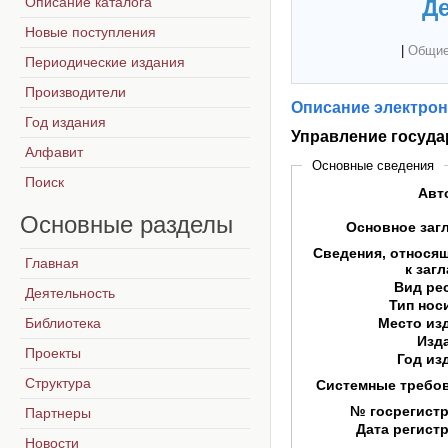
Описание каталога
Де
Новые поступления
|
Общие
Периодические издания
Производители
Описание электрон
Год издания
Управление госуд
Алфавит
Основные сведения
Поиск
Авт
Основные
разделы
Основное заг
Сведения, относя
Главная
к заг
Вид ре
Деятельность
Тип нос
Библиотека
Место из
Изд
Проекты
Год из
Структура
Системные требо
№ госрегист
Партнеры
Дата регист
Новости