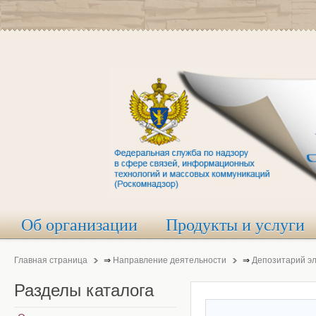
Об организации
Продукты и услуги
Главная страница
⇒
Направление деятельности
⇒
Депозитарий э
Разделы
каталога