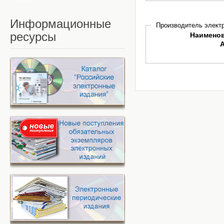
Информационные
Производитель электр
ресурсы
Наимено