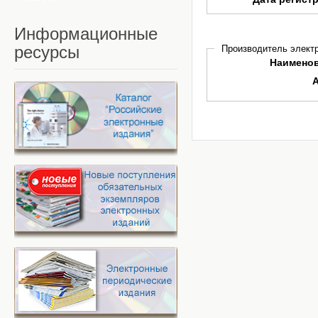
Информационные
ресурсы
Производитель электр
Наимено