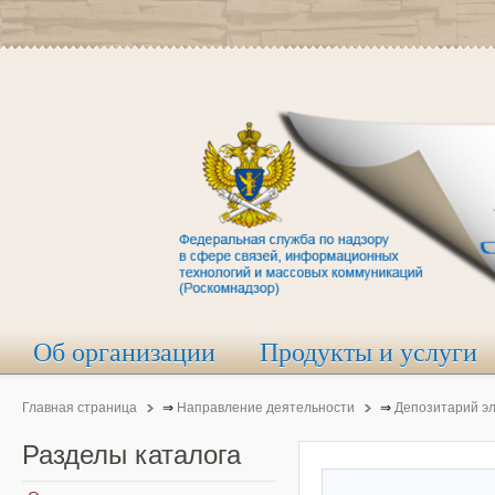
Об организации
Продукты и услуги
Главная страница
⇒
Направление деятельности
⇒
Депозитарий э
Разделы
каталога