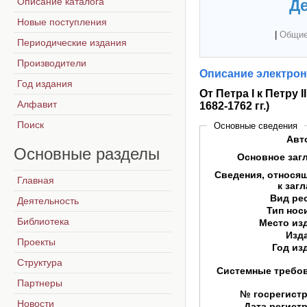
Описание каталога
Де
Новые поступления
|
Общие
Периодические издания
Производители
Описание электрон
Год издания
От Петра I к Петру
Алфавит
1682-1762 гг.)
Поиск
Основные сведения
Авт
Основные
разделы
Основное заг
Сведения, относя
Главная
к заг
Вид ре
Деятельность
Тип нос
Библиотека
Место из
Изд
Проекты
Год из
Структура
Системные требо
Партнеры
№ госрегист
Новости
Дата регист