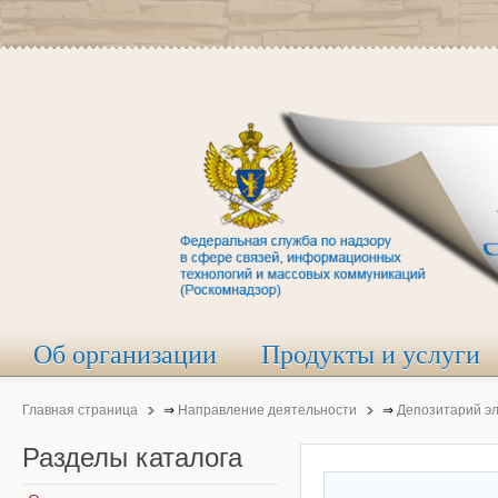
Об организации
Продукты и услуги
Главная страница
⇒
Направление деятельности
⇒
Депозитарий э
Разделы
каталога