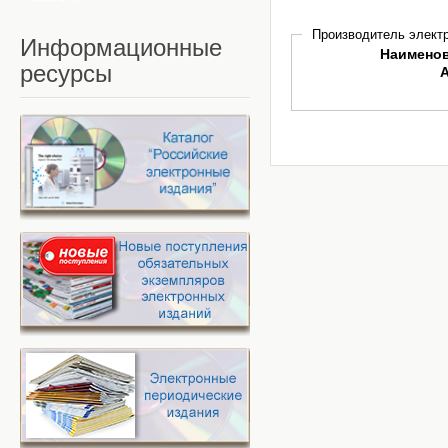
Производитель электр
Информационные
Наимено
ресурсы