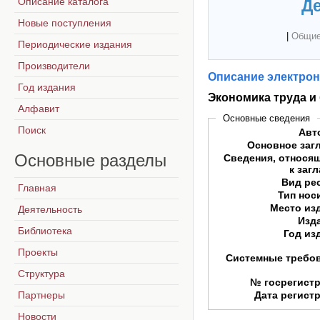
Описание каталога
Де
Новые поступления
|
Общие
Периодические издания
Производители
Описание электрон
Год издания
Экономика труда и
Алфавит
Основные сведения
Поиск
Авт
Основное заг
Основные
разделы
Сведения, относя
к заг
Вид ре
Главная
Тип нос
Место из
Деятельность
Изд
Библиотека
Год из
Проекты
Системные требо
Структура
№ госрегист
Партнеры
Дата регист
Новости