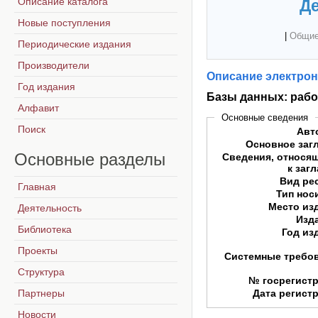
Описание каталога
Де
Новые поступления
|
Общие
Периодические издания
Производители
Описание электрон
Год издания
Базы данных: рабо
Алфавит
Основные сведения
Поиск
Авт
Основное заг
Основные
разделы
Сведения, относя
к заг
Вид ре
Главная
Тип нос
Место из
Деятельность
Изд
Библиотека
Год из
Проекты
Системные требо
Структура
№ госрегист
Партнеры
Дата регист
Новости