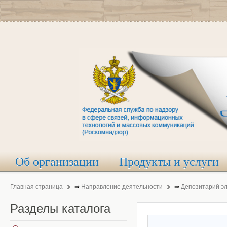
Об организации
Продукты и услуги
Главная страница
⇒
Направление деятельности
⇒
Депозитарий э
Разделы
каталога