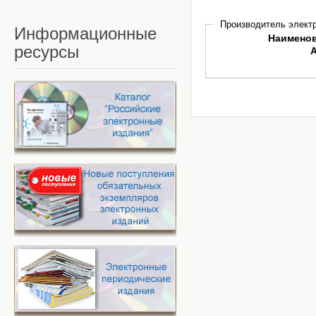
Производитель электр
Информационные
Наимено
ресурсы