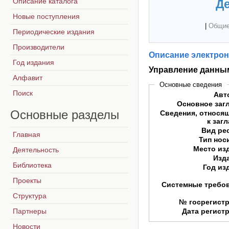
Описание каталога
Де
Новые поступления
|
Общие
Периодические издания
Производители
Описание электрон
Год издания
Управление данны
Алфавит
Основные сведения
Поиск
Авт
Основное заг
Основные
разделы
Сведения, относя
к заг
Вид ре
Главная
Тип нос
Место из
Деятельность
Изд
Библиотека
Год из
Проекты
Системные требо
Структура
№ госрегист
Партнеры
Дата регист
Новости