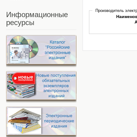
Производитель электр
Информационные
Наимено
ресурсы