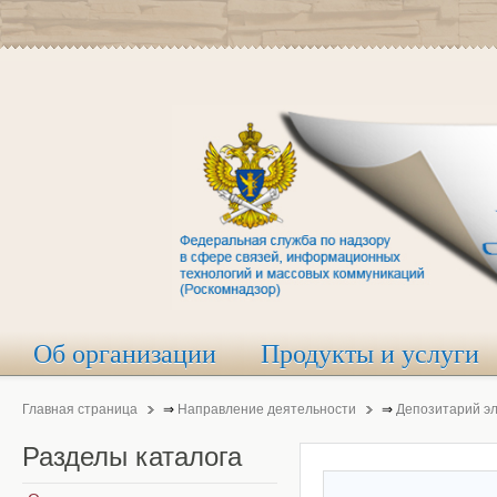
Об организации
Продукты и услуги
Главная страница
⇒
Направление деятельности
⇒
Депозитарий э
Разделы
каталога