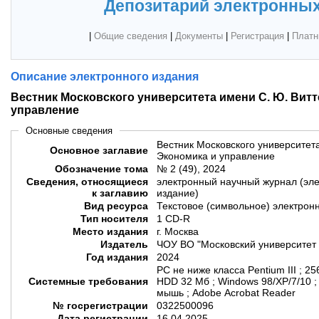
Депозитарий электронных
|
Общие сведения
|
Документы
|
Регистрация
|
Платн
Описание электронного издания
Вестник Московского университета имени С. Ю. Витте
управление
Основные сведения
Вестник Московского университета
Основное заглавие
Экономика и управление
Обозначение тома
№ 2 (49), 2024
Сведения, относящиеся
электронный научный журнал (эл
к заглавию
издание)
Вид ресурса
Текстовое (символьное) электрон
Тип носителя
1 CD-R
Место издания
г. Москва
Издатель
ЧОУ ВО "Московский университет 
Год издания
2024
PC не ниже класса Pentium III ; 
Системные требования
HDD 32 Мб ; Windows 98/XP/7/10 
мышь ; Adobe Acrobat Reader
№ госрегистрации
0322500096
Дата регистрации
16.04.2025