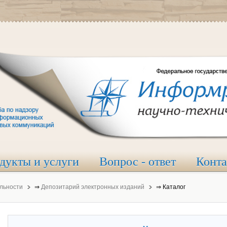
дукты и услуги
Вопрос - ответ
Конт
льности
⇒
Депозитарий электронных изданий
⇒
Каталог