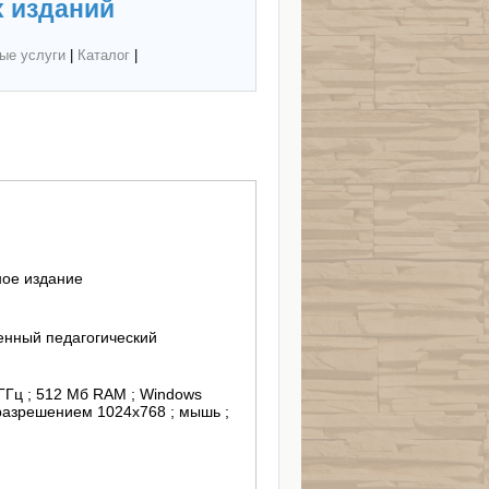
 изданий
ые услуги
|
Каталог
|
ное издание
енный педагогический
 ГГц ; 512 Мб RAM ; Windows
 разрешением 1024х768 ; мышь ;