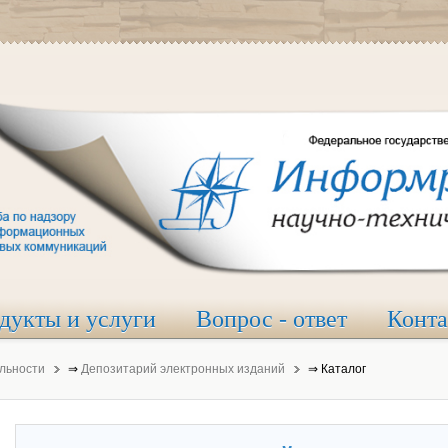
дукты и услуги
Вопрос - ответ
Конт
льности
⇒
Депозитарий электронных изданий
⇒
Каталог