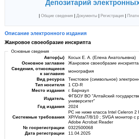
Депозитарий электронных
|
Общие сведения
|
Документы
|
Регистрация
|
Платн
Описание электронного издания
Жанровое своеобразие инскрипта
Основные сведения
Автор(ы)
Косых Е. А. (Елена Анатольевна)
Основное заглавие
Жанровое своеобразие инскрипта
Сведения, относящиеся
монография
к заглавию
Вид ресурса
Текстовое (символьное) электрон
Тип носителя
1 CD-R
Место издания
г. Барнаул
ФГБОУ ВО "Алтайский государств
Издатель
университет"
Год издания
2024
PC не ниже класса Intel Celeron 2
Системные требования
XP/Vista/7/8/10 ; SVGA монитор с
Adobe Acrobat Reader
№ госрегистрации
0322500068
Дата регистрации
11.04.2025