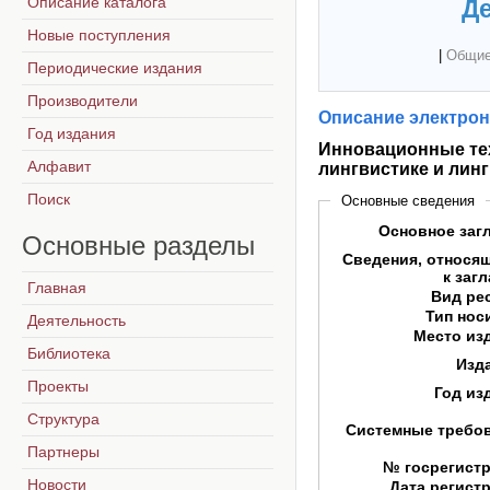
Описание каталога
Де
Новые поступления
|
Общие
Периодические издания
Производители
Описание электрон
Год издания
Инновационные тех
Алфавит
лингвистике и лин
Поиск
Основные сведения
Основное заг
Основные
разделы
Сведения, относя
к заг
Главная
Вид ре
Тип нос
Деятельность
Место из
Библиотека
Изд
Проекты
Год из
Структура
Системные требо
Партнеры
№ госрегист
Новости
Дата регист