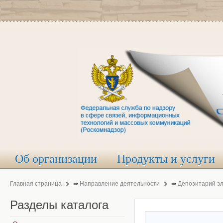
Об организации
Продукты и услуги
Главная страница
⇒
Направление деятельности
⇒
Депозитарий э
Разделы
каталога