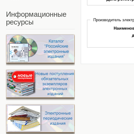
Информационные
Производитель электр
ресурсы
Наимено