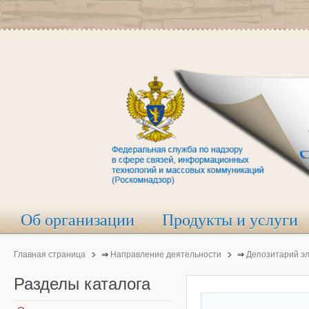
Об организации
Продукты и услуги
Главная страница
⇒
Направление деятельности
⇒
Депозитарий э
Разделы
каталога