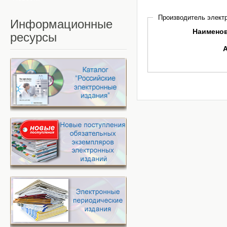
Производитель электр
Информационные
Наимено
ресурсы