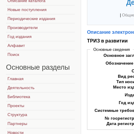
Описание каталога
Де
Новые поступления
|
Общие
Периодические издания
Производители
Описание электрон
Год издания
ТРИЗ в развитии
Алфавит
Основные сведения
Поиск
Основное заг
Обозначение
Основные
разделы
Вид ре
Главная
Тип нос
Место из
Деятельность
Изд
Библиотека
Год из
Проекты
Системные требо
Структура
№ госрегист
Партнеры
Дата регист
Новости