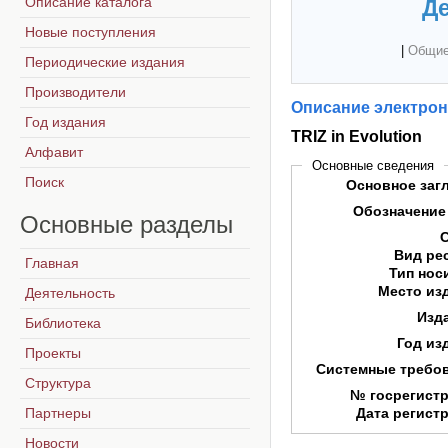
Описание каталога
Де
Новые поступления
|
Общие
Периодические издания
Производители
Описание электрон
Год издания
TRIZ in Evolution
Алфавит
Основные сведения
Поиск
Основное заг
Обозначение
Основные
разделы
Вид ре
Главная
Тип нос
Место из
Деятельность
Изд
Библиотека
Год из
Проекты
Системные требо
Структура
№ госрегист
Партнеры
Дата регист
Новости