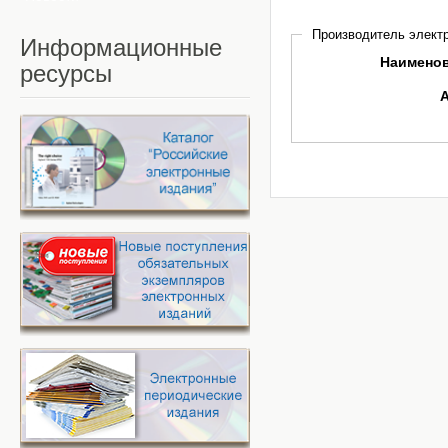
Производитель электр
Информационные
Наимено
ресурсы