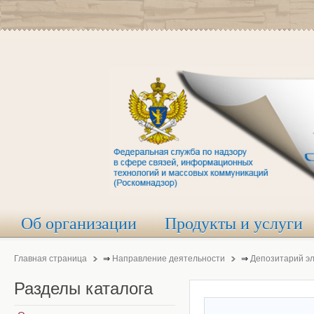
Об организации
Продукты и услуги
Главная страница
⇒
Направление деятельности
⇒
Депозитарий э
Разделы
каталога