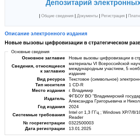
Депозитарий электронных
|
Общие сведения
|
Документы
|
Регистрация
|
Платн
Описание электронного издания
Новые вызовы цифровизации в стратегическом раз
Основные сведения
Основное заглавие
Новые вызовы цифровизации в стр
материалы VI Всероссийской нау
Сведения, относящиеся
международным участием, 5 ноябр
к заглавию
издание
Вид ресурса
Текстовое (символьное) электрон
Тип носителя
1 CD-R
Место издания
г. Владимир
ФГБОУ ВО "Владимирский государ
Издатель
Александра Григорьевича и Никол
Год издания
2024
Intel от 1,3 ГГц ; Windows XP/7/8
Системные требования
Reader
№ госрегистрации
0322500003
Дата регистрации
13.01.2025