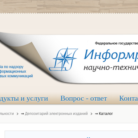
дукты и услуги
Вопрос - ответ
Конт
льности
⇒
Депозитарий электронных изданий
⇒
Каталог