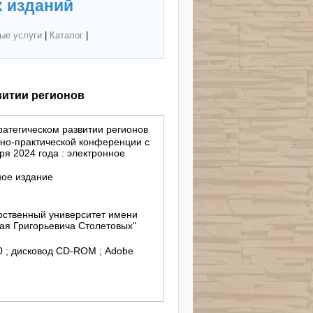
 изданий
ые услуги
|
Каталог
|
витии регионов
атегическом развитии регионов
чно-практической конференции с
я 2024 года : электронное
ное издание
ственный университет имени
ая Григорьевича Столетовых"
/10 ; дисковод СD-ROM ; Adobe