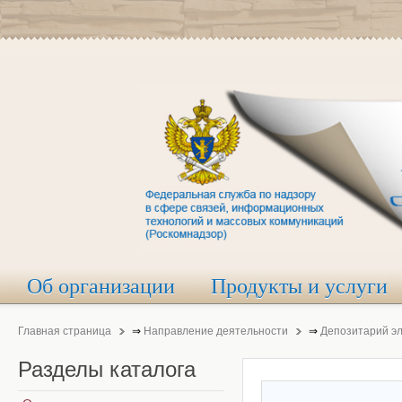
Об организации
Продукты и услуги
Главная страница
⇒
Направление деятельности
⇒
Депозитарий э
Разделы
каталога