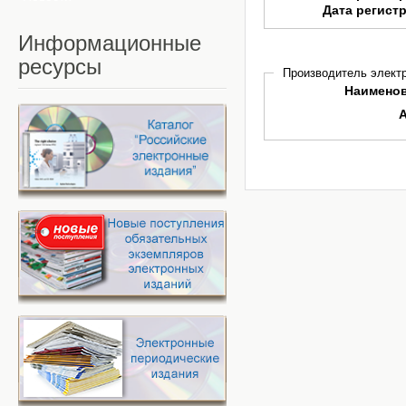
Дата регист
Информационные
ресурсы
Производитель электр
Наимено