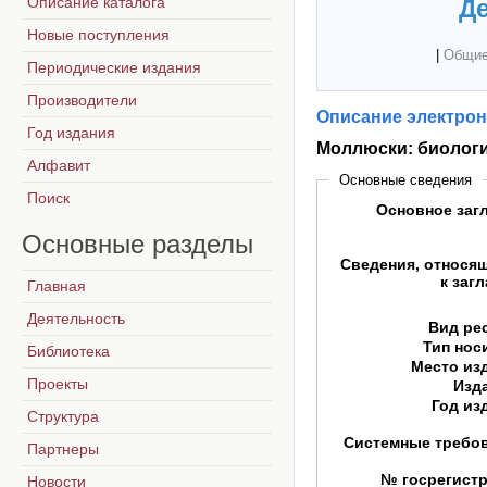
Описание каталога
Де
Новые поступления
|
Общие
Периодические издания
Производители
Описание электрон
Год издания
Моллюски: биологи
Алфавит
Основные сведения
Поиск
Основное заг
Основные
разделы
Сведения, относя
к заг
Главная
Деятельность
Вид ре
Тип нос
Библиотека
Место из
Проекты
Изд
Год из
Структура
Системные требо
Партнеры
№ госрегист
Новости