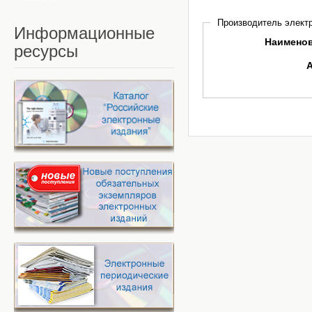
Производитель электр
Информационные
Наимено
ресурсы