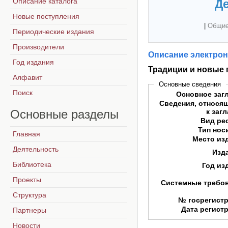
Описание каталога
Де
Новые поступления
|
Общие
Периодические издания
Производители
Описание электрон
Год издания
Традиции и новые 
Алфавит
Основные сведения
Поиск
Основное заг
Сведения, относя
Основные
разделы
к заг
Вид ре
Тип нос
Главная
Место из
Деятельность
Изд
Библиотека
Год из
Проекты
Системные требо
Структура
№ госрегист
Дата регист
Партнеры
Новости