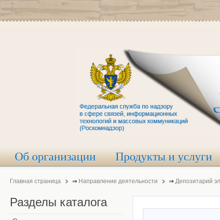
Об организации
Продукты и услуги
Главная страница
⇒
Направление деятельности
⇒
Депозитарий э
Разделы
каталога