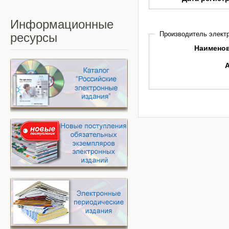
Информационные
Производитель электр
ресурсы
Наимено