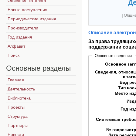
Описание каталога
Де
Новые поступления
|
Общие
Периодические издания
Производители
Описание электрон
Год издания
За права трудящих
Алфавит
поддержании соци
Поиск
Основные сведения
Основное заг
Основные
разделы
Сведения, относя
к заг
Главная
Вид ре
Тип нос
Деятельность
Место из
Библиотека
Изд
Проекты
Год из
Структура
Системные требо
Партнеры
№ госрегист
Новости
Дата регист