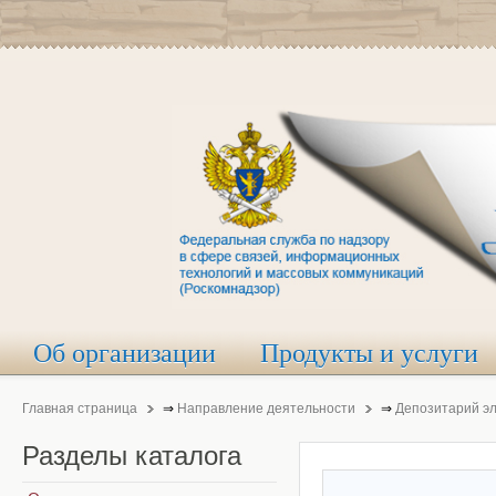
Об организации
Продукты и услуги
Главная страница
⇒
Направление деятельности
⇒
Депозитарий э
Разделы
каталога