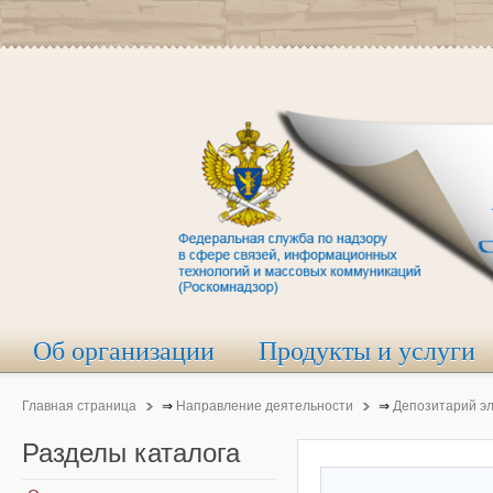
Об организации
Продукты и услуги
Главная страница
⇒
Направление деятельности
⇒
Депозитарий э
Разделы
каталога