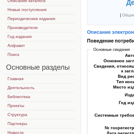
Описание каталога
Де
Новые поступления
|
Общие
Периодические издания
Производители
Описание электрон
Год издания
Поведение потреб
Алфавит
Основные сведения
Поиск
Авт
Основное заг
Основные
разделы
Сведения, относя
к заг
Вид ре
Главная
Тип нос
Место из
Деятельность
Изд
Библиотека
Год из
Проекты
Структура
Системные требо
Партнеры
№ госрегист
Новости
Дата регист