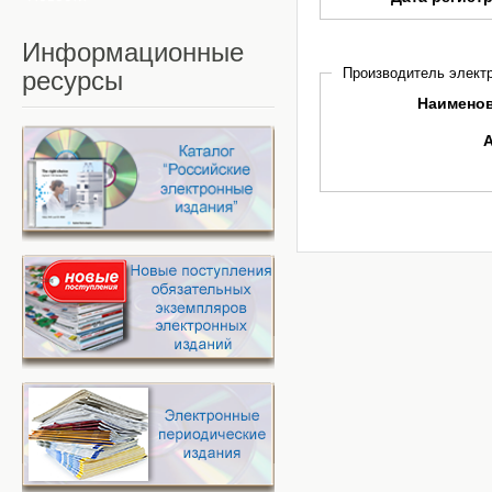
Информационные
Производитель электр
ресурсы
Наимено