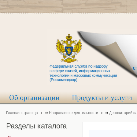
Об организации
Продукты и услуги
Главная страница
⇒
Направление деятельности
⇒
Депозитарий э
Разделы
каталога