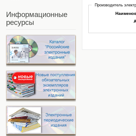
Производитель электр
Информационные
Наимено
ресурсы