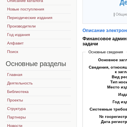
Описание каталога
Де
Новые поступления
|
Общие
Периодические издания
Производители
Описание электрон
Год издания
Финансовое админ
Алфавит
задачи
Поиск
Основные сведения
Основное заг
Основные
разделы
Сведения, относя
к заг
Главная
Вид ре
Тип нос
Деятельность
Место из
Библиотека
Изд
Проекты
Год из
Структура
Системные требо
№ госрегист
Партнеры
Дата регист
Новости