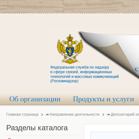
Об организации
Продукты и услуги
Главная страница
⇒
Направление деятельности
⇒
Депозитарий э
Разделы
каталога