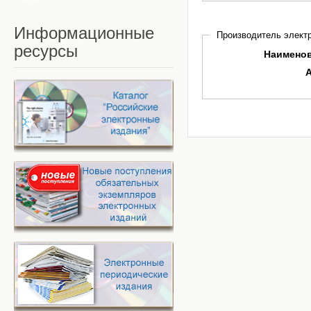
Информационные
Производитель электр
ресурсы
Наимено