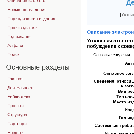
Описание каталога
Де
Новые поступления
|
Общие
Периодические издания
Производители
Описание электрон
Год издания
Уголовная ответст
Алфавит
побуждение к сов
Поиск
Основные сведения
Авт
Основные
разделы
Основное заг
Главная
Сведения, относя
к заг
Деятельность
Вид ре
Библиотека
Тип нос
Место из
Проекты
Изд
Структура
Год из
Партнеры
Системные требо
Новости
№ госрегист