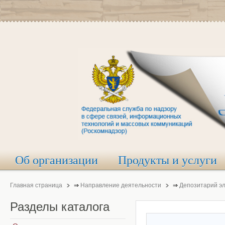
Об организации
Продукты и услуги
Главная страница
⇒
Направление деятельности
⇒
Депозитарий э
Разделы
каталога