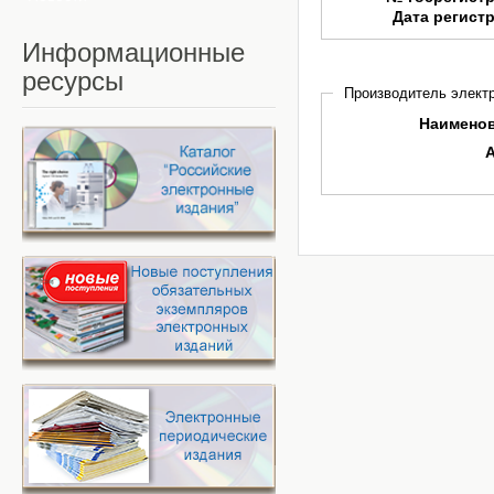
Дата регист
Информационные
ресурсы
Производитель электр
Наимено