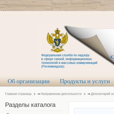
Об организации
Продукты и услуги
Главная страница
⇒
Направление деятельности
⇒
Депозитарий э
Разделы
каталога