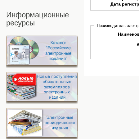
Дата регист
Информационные
ресурсы
Производитель электр
Наимено