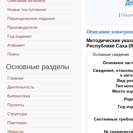
Описание каталога
Де
Новые поступления
|
Общие
Периодические издания
Производители
Описание электрон
Год издания
Методические указа
Алфавит
Республике Саха (Я
Поиск
Основные сведения
Основное заг
Основные
разделы
Сведения, относя
к заг
Главная
Вид ре
Тип нос
Деятельность
Место из
Библиотека
Изд
Проекты
Год из
Структура
Системные требо
Партнеры
Новости
№ госрегист