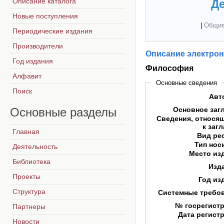
Описание каталога
Де
Новые поступления
|
Общие
Периодические издания
Производители
Описание электрон
Год издания
Философия
Алфавит
Основные сведения
Поиск
Авт
Основные
разделы
Основное заг
Сведения, относя
к заг
Главная
Вид ре
Тип нос
Деятельность
Место из
Библиотека
Изд
Проекты
Год из
Структура
Системные требо
№ госрегист
Партнеры
Дата регист
Новости