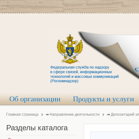
Об организации
Продукты и услуги
Главная страница
⇒
Направление деятельности
⇒
Депозитарий э
Разделы
каталога