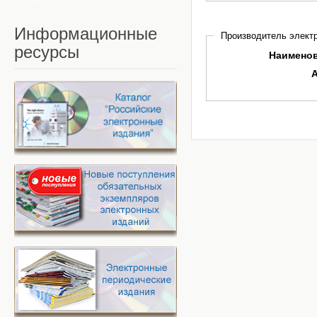
Информационные
Производитель электр
ресурсы
Наимено