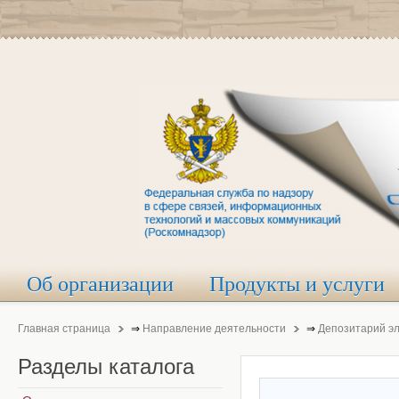
Об организации
Продукты и услуги
Главная страница
⇒
Направление деятельности
⇒
Депозитарий э
Разделы
каталога