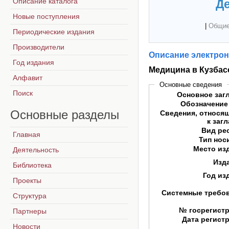
Описание каталога
Де
Новые поступления
|
Общие
Периодические издания
Производители
Описание электрон
Год издания
Медицина в Кузбасс
Алфавит
Основные сведения
Поиск
Основное заг
Обозначение
Основные
разделы
Сведения, относя
к заг
Вид ре
Главная
Тип нос
Место из
Деятельность
Изд
Библиотека
Год из
Проекты
Системные требо
Структура
№ госрегист
Партнеры
Дата регист
Новости