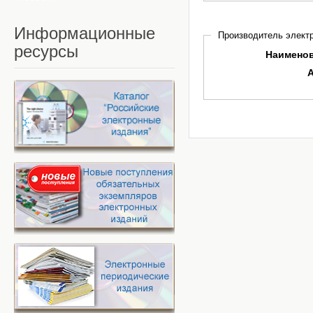
Информационные
Производитель электр
ресурсы
Наимено