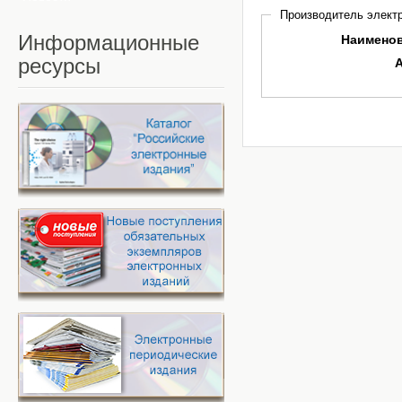
Производитель электр
Информационные
Наимено
ресурсы