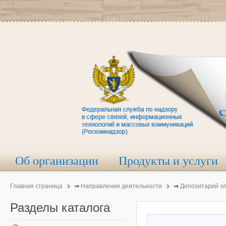
Об организации
Продукты и услуги
Главная страница
⇒
Направление деятельности
⇒
Депозитарий э
Разделы
каталога