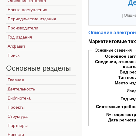
Описание каталога
Де
Новые поступления
|
Общие
Периодические издания
Производители
Описание электрон
Год издания
Маркетинговые те
Алфавит
Основные сведения
Поиск
Основное заг
Сведения, относя
Основные
разделы
к заг
Вид ре
Тип нос
Главная
Место из
Деятельность
Изд
Библиотека
Год из
Системные требо
Проекты
№ госрегист
Структура
Дата регист
Партнеры
Новости