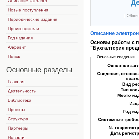
Описание каталога
Де
Новые поступления
|
Общие
Периодические издания
Производители
Описание электрон
Год издания
Основы работы с п
Алфавит
"Бухгалтерия пред
Поиск
Основные сведения
Основное заг
Основные
разделы
Сведения, относя
к заг
Главная
Вид ре
Тип нос
Деятельность
Место из
Библиотека
Изд
Проекты
Год из
Структура
Системные требо
№ госрегист
Партнеры
Дата регист
Новости