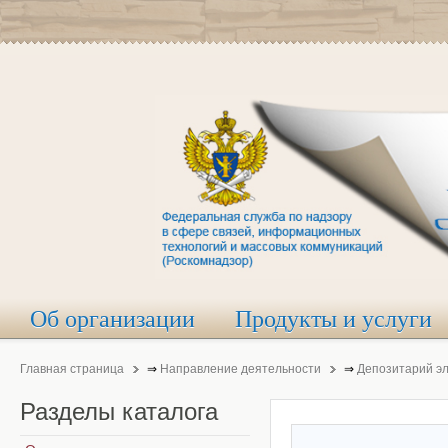
Об организации
Продукты и услуги
Главная страница
⇒
Направление деятельности
⇒
Депозитарий э
Разделы
каталога