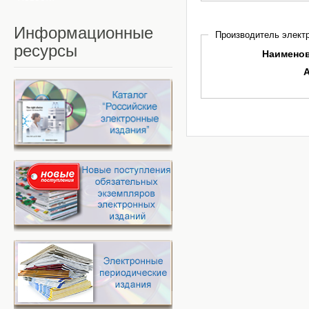
Информационные
Производитель электр
ресурсы
Наимено