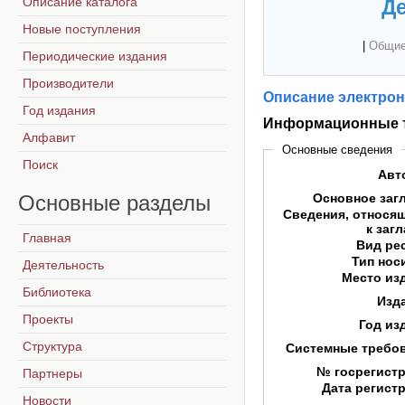
Описание каталога
Де
Новые поступления
|
Общие
Периодические издания
Производители
Описание электрон
Год издания
Информационные т
Алфавит
Основные сведения
Поиск
Авт
Основные
разделы
Основное заг
Сведения, относя
к заг
Главная
Вид ре
Тип нос
Деятельность
Место из
Библиотека
Изд
Проекты
Год из
Структура
Системные требо
№ госрегист
Партнеры
Дата регист
Новости