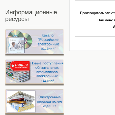
Информационные
Производитель электр
ресурсы
Наимено