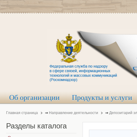
Об организации
Продукты и услуги
Главная страница
⇒
Направление деятельности
⇒
Депозитарий э
Разделы
каталога