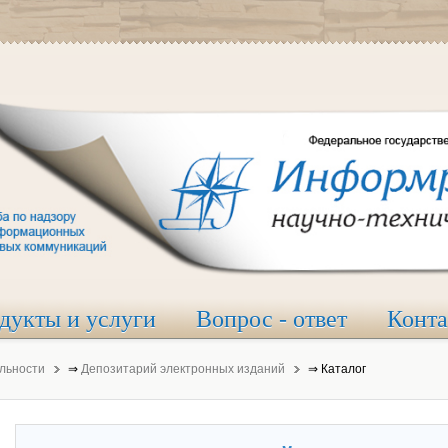
дукты и услуги
Вопрос - ответ
Конт
льности
⇒
Депозитарий электронных изданий
⇒
Каталог