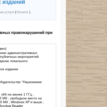
 изданий
ые услуги
|
Каталог
|
ивных правонарушений при
вич)
ению административных
 публичных мероприятий
здание локального
ное издание
Издательство "Наукоемкие
, х64 не менее 1 ГГц ;
2 Мб ; свободное место на
0 Мб ; Windows XP и выше ;
Acrobat Reader