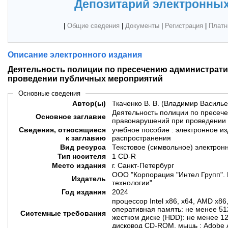
Депозитарий электронных
|
Общие сведения
|
Документы
|
Регистрация
|
Платн
Описание электронного издания
Деятельность полиции по пресечению администрат
проведении публичных мероприятий
Основные сведения
Автор(ы)
Ткаченко В. В. (Владимир Василье
Деятельность полиции по пресеч
Основное заглавие
правонарушений при проведении
Сведения, относящиеся
учебное пособие : электронное и
к заглавию
распространения
Вид ресурса
Текстовое (символьное) электрон
Тип носителя
1 CD-R
Место издания
г. Санкт-Петербург
ООО "Корпорация "Интел Групп". 
Издатель
технологии"
Год издания
2024
процессор Intel х86, х64, AMD х86
оперативная память: не менее 51
Системные требования
жестком диске (HDD): не менее 12
дисковод CD-ROM, мышь ; Adobe 