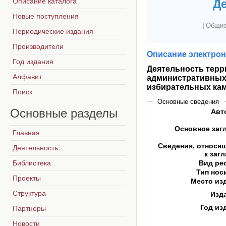
Описание каталога
Де
Новые поступления
|
Общие
Периодические издания
Производители
Описание электрон
Год издания
Деятельность тер
Алфавит
административных
избирательных ка
Поиск
Основные сведения
Основные
разделы
Авт
Основное заг
Главная
Сведения, относя
Деятельность
к заг
Библиотека
Вид ре
Тип нос
Проекты
Место из
Структура
Изд
Год из
Партнеры
Новости