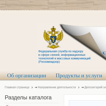
Об организации
Продукты и услуги
Главная страница
⇒
Направление деятельности
⇒
Депозитарий э
Разделы
каталога