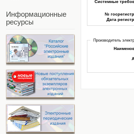
Системные требо
Информационные
№ госрегист
Дата регист
ресурсы
Производитель электр
Наимено