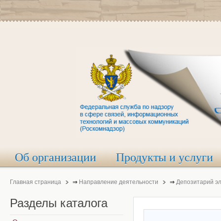
Об организации
Продукты и услуги
Главная страница
⇒
Направление деятельности
⇒
Депозитарий э
Разделы
каталога