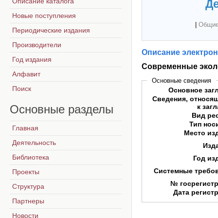
Описание каталога
Де
Новые поступления
|
Общие
Периодические издания
Производители
Описание электрон
Год издания
Современные экол
Алфавит
Основные сведения
Поиск
Основное заг
Сведения, относя
Основные
разделы
к заг
Вид ре
Тип нос
Главная
Место из
Деятельность
Изд
Библиотека
Год из
Системные требо
Проекты
№ госрегист
Структура
Дата регист
Партнеры
Новости