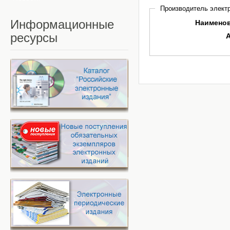
Производитель электр
Информационные
Наимено
ресурсы