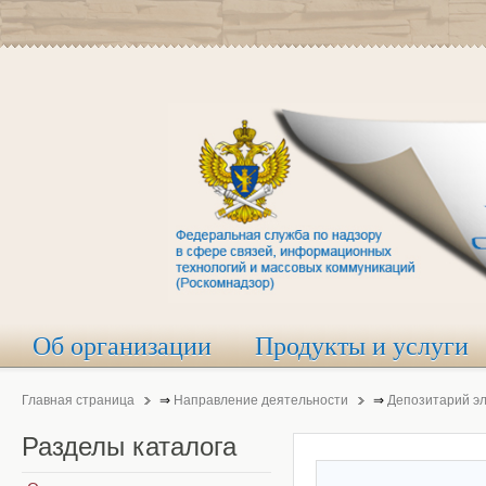
Об организации
Продукты и услуги
Главная страница
⇒
Направление деятельности
⇒
Депозитарий э
Разделы
каталога