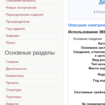
Описание каталога
Де
Новые поступления
|
Общие
Периодические издания
Производители
Описание электрон
Год издания
Использование ЭКН
Алфавит
Основные сведения
Поиск
Авт
Основное заг
Основные
разделы
Сведения, относя
к заг
Вид ре
Главная
Тип нос
Место из
Деятельность
Изд
Библиотека
Год из
Проекты
Структура
Системные требо
Партнеры
Новости
№ госрегист