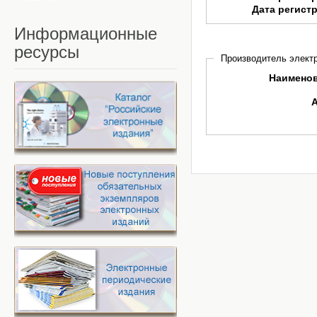
Дата регист
Информационные
ресурсы
Производитель электр
Наимено