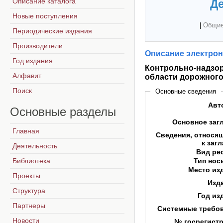
Описание каталога
Де
Новые поступления
|
Общие
Периодические издания
Производители
Описание электрон
Год издания
Контрольно-надзор
Алфавит
области дорожног
Поиск
Основные сведения
Авт
Основные
разделы
Основное заг
Главная
Сведения, относя
к заг
Деятельность
Вид ре
Библиотека
Тип нос
Место из
Проекты
Изд
Структура
Год из
Партнеры
Системные требо
Новости
№ госрегист