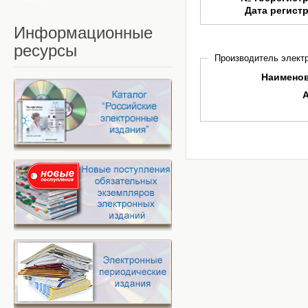
Дата регист
Информационные
ресурсы
Производитель электр
Наимено