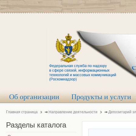
Об организации
Продукты и услуги
Главная страница
⇒
Направление деятельности
⇒
Депозитарий э
Разделы
каталога