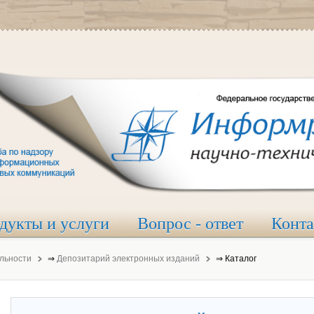
дукты и услуги
Вопрос - ответ
Конт
льности
⇒
Депозитарий электронных изданий
⇒
Каталог