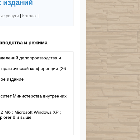
 изданий
ые услуги
|
Каталог
|
зводства и режима
зделений делопроизводства и
-практической конференции (26
ное издание
ситет Министерства внутренних
12 Мб ; Microsoft Windows XP ;
xplorer 8 и выше