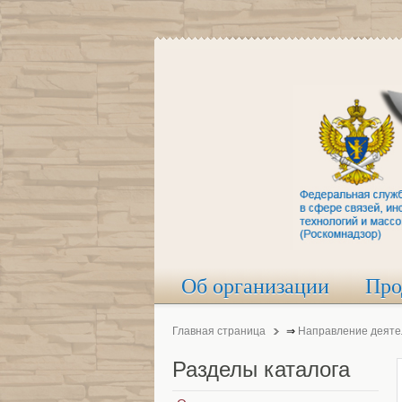
Об организации
Про
Главная страница
⇒
Направление деяте
Разделы
каталога