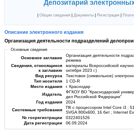
Депозитарий электронных
|
Общие сведения
|
Документы
|
Регистрация
|
Платн
Описание электронного издания
Организация деятельности подразделений делопрои
Основные сведения
Организация деятельности подра
Основное заглавие
режима
Сведения, относящиеся
материалы Всероссийской научно
к заглавию
октября 2023 г.)
Вид ресурса
Текстовое (символьное) электрон
Тип носителя
1 CD-R
Место издания
г. Краснодар
ФГКОУ ВО "Краснодарский универ
Издатель
дел Российской Федерации"
Год издания
2024
ПК с процессором Intel Core i3 ; 5
Системные требования
SVGA 800x600, 16 бит ; Internet E
№ госрегистрации
0322401526
Дата регистрации
06.09.2024