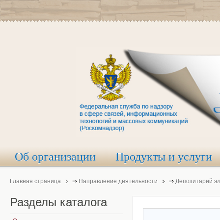
Об организации
Продукты и услуги
Главная страница
⇒
Направление деятельности
⇒
Депозитарий э
Разделы
каталога