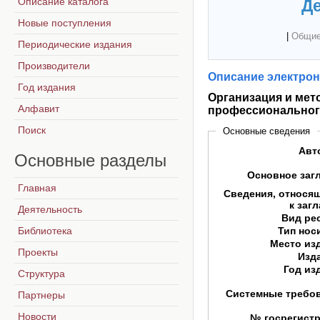
Описание каталога
Де
Новые поступления
|
Общие
Периодические издания
Производители
Описание электрон
Год издания
Организация и мет
Алфавит
профессиональног
Поиск
Основные сведения
Авт
Основные
разделы
Основное заг
Главная
Сведения, относя
к заг
Деятельность
Вид ре
Библиотека
Тип нос
Место из
Проекты
Изд
Год из
Структура
Системные требо
Партнеры
Новости
№ госрегист