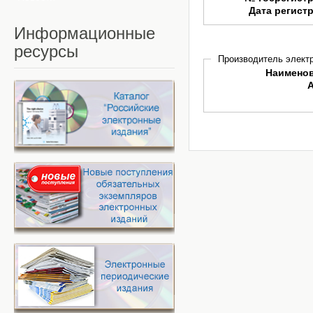
Дата регист
Информационные
ресурсы
Производитель электр
Наимено