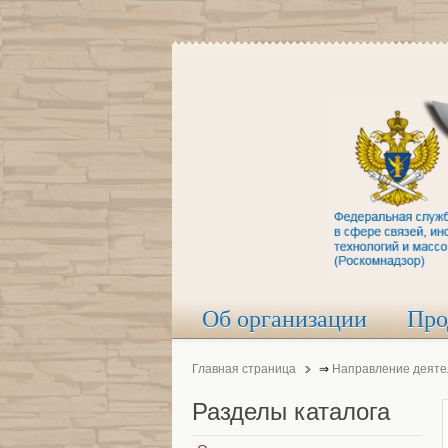
Об организации
Про
Главная страница
⇒
Направление деяте
Разделы
каталога