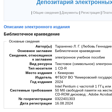
Депозитарий электронных
|
Общие сведения
|
Документы
|
Регистрация
|
Платн
Описание электронного издания
Библиотечное краеведение
Основные сведения
Автор(ы)
Тараненко Л. Г. (Любовь Геннадие
Основное заглавие
Библиотечное краеведение
Сведения, относящиеся
электронное учебное пособие
к заглавию
Вид ресурса
Текстовое (символьное) электрон
Тип носителя
1 CD-R
Место издания
г. Кемерово
Издатель
ФГБОУ ВО "Кемеровский государст
Год издания
2024
Intel Pentium с частотой 1 ГГц ил
Системные требования
50 Мб свободной памяти на жестко
CD-ROM дисковод ; Adobe Acrobat
№ госрегистрации
0322401303
Дата регистрации
16.08.2024