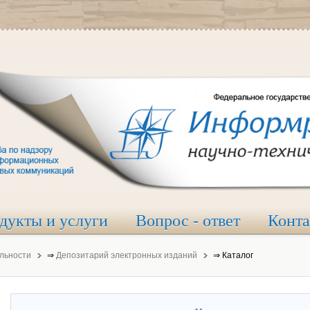
дукты и услуги
Вопрос - ответ
Конт
льности
⇒
Депозитарий электронных изданий
⇒
Каталог