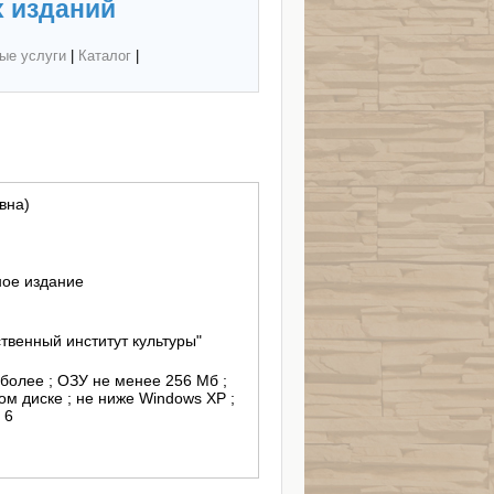
 изданий
ые услуги
|
Каталог
|
вна)
ное издание
венный институт культуры"
и более ; ОЗУ не менее 256 Мб ;
м диске ; не ниже Windows XP ;
 6