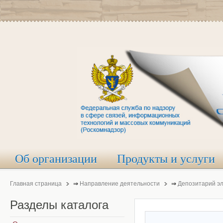
Об организации
Продукты и услуги
Главная страница
⇒
Направление деятельности
⇒
Депозитарий э
Разделы
каталога