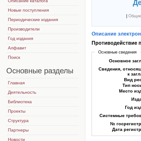
Описание каталога
Де
Новые поступления
|
Общие
Периодические издания
Производители
Описание электрон
Год издания
Противодействие п
Алфавит
Основные сведения
Поиск
Основное заг
Основные
разделы
Сведения, относя
к заг
Вид ре
Главная
Тип нос
Место из
Деятельность
Изд
Библиотека
Год из
Проекты
Системные требо
Структура
№ госрегист
Дата регист
Партнеры
Новости