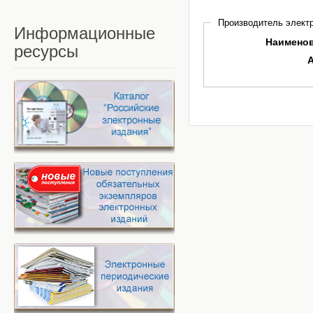
Производитель электр
Информационные
Наимено
ресурсы