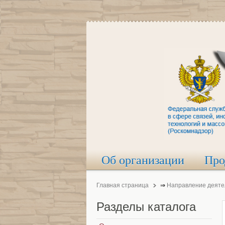
Об организации
Про
Главная страница
⇒
Направление деяте
Разделы
каталога