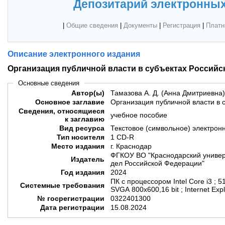
Депозитарий электронных
|
Общие сведения
|
Документы
|
Регистрация
|
Платн
Описание электронного издания
Организация публичной власти в субъектах Россий
Основные сведения
Автор(ы)
Тамазова А. Д. (Анна Дмитриевна)
Основное заглавие
Организация публичной власти в 
Сведения, относящиеся
учебное пособие
к заглавию
Вид ресурса
Текстовое (символьное) электрон
Тип носителя
1 CD-R
Место издания
г. Краснодар
ФГКОУ ВО "Краснодарский универ
Издатель
дел Российской Федерации"
Год издания
2024
ПК с процессором Intel Core i3 ; 5
Системные требования
SVGA 800x600,16 bit ; Internet Exp
№ госрегистрации
0322401300
Дата регистрации
15.08.2024