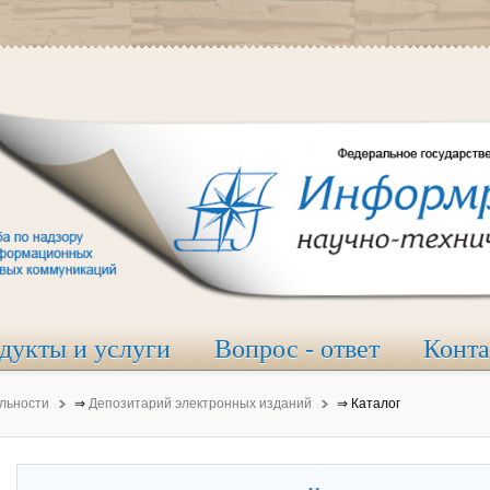
дукты и услуги
Вопрос - ответ
Конт
льности
⇒
Депозитарий электронных изданий
⇒
Каталог