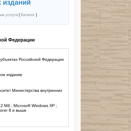
 изданий
ые услуги
|
Каталог
|
ской Федерации
субъектах Российской Федерации
ное издание
ситет Министерства внутренних
12 Mб ; Microsoft Windows XP ;
lorer 8 и выше