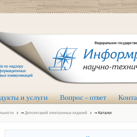
дукты и услуги
Вопрос - ответ
Конт
льности
⇒
Депозитарий электронных изданий
⇒
Каталог