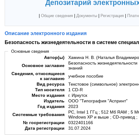
Депозитарий электронных
|
Общие сведения
|
Документы
|
Регистрация
|
Платн
Описание электронного издания
Безопасность жизнедеятельности в системе специа
Основные сведения
Автор(ы)
Хамина Н. В. (Наталья Владимиро
Безопасность жизнедеятельности
Основное заглавие
знаний
Сведения, относящиеся
учебное пособие
к заглавию
Вид ресурса
Текстовое (символьное) электрон
Тип носителя
1 CD-R
Место издания
г. Иркутск
Издатель
ООО "Типография "Аспринт"
Год издания
2023
PC, Intel 1 ГГц ; 512 Мб RAM ; 5 М
Системные требования
Windows XP и выше ; СD-привод ;
№ госрегистрации
0322401166
Дата регистрации
31.07.2024