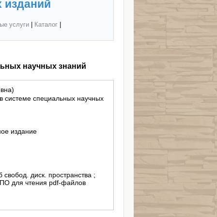
 изданий
ые услуги
|
Каталог
|
льных научных знаний
вна)
 в системе специальных научных
ное издание
б свобод. диск. пространства ;
 ПО для чтения pdf-файлов