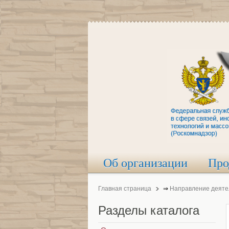
Об организации
Про
Главная страница
⇒
Направление деяте
Разделы
каталога