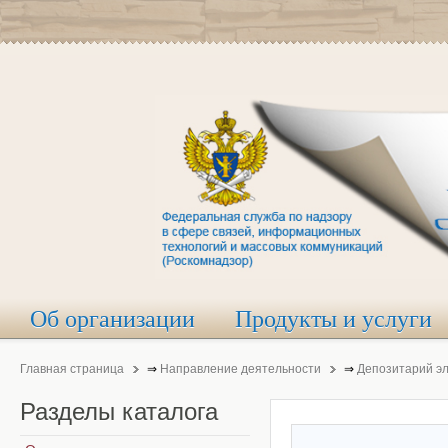
Об организации
Продукты и услуги
Главная страница
⇒
Направление деятельности
⇒
Депозитарий э
Разделы
каталога