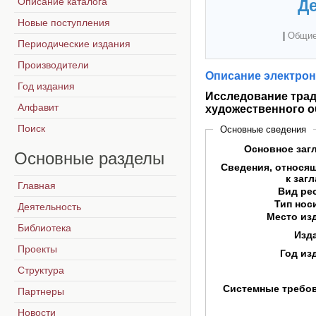
Описание каталога
Де
Новые поступления
|
Общие
Периодические издания
Производители
Описание электрон
Год издания
Исследование трад
Алфавит
художественного 
Поиск
Основные сведения
Основное заг
Основные
разделы
Сведения, относя
к заг
Главная
Вид ре
Тип нос
Деятельность
Место из
Библиотека
Изд
Проекты
Год из
Структура
Системные требо
Партнеры
Новости