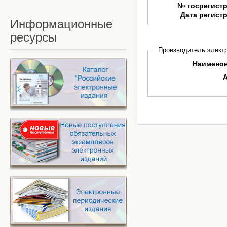
№ госрегист
Дата регист
Информационные
ресурсы
Производитель электр
Наимено