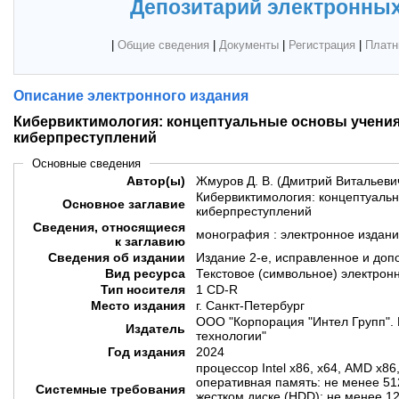
Депозитарий электронных
|
Общие сведения
|
Документы
|
Регистрация
|
Платн
Описание электронного издания
Кибервиктимология: концептуальные основы учения
киберпреступлений
Основные сведения
Автор(ы)
Жмуров Д. В. (Дмитрий Витальеви
Кибервиктимология: концептуальн
Основное заглавие
киберпреступлений
Сведения, относящиеся
монография : электронное издан
к заглавию
Сведения об издании
Издание 2-е, исправленное и до
Вид ресурса
Текстовое (символьное) электрон
Тип носителя
1 CD-R
Место издания
г. Санкт-Петербург
ООО "Корпорация "Интел Групп". 
Издатель
технологии"
Год издания
2024
процессор Intel х86, х64, AMD х86
оперативная память: не менее 51
Системные требования
жестком диске (HDD): не менее 12