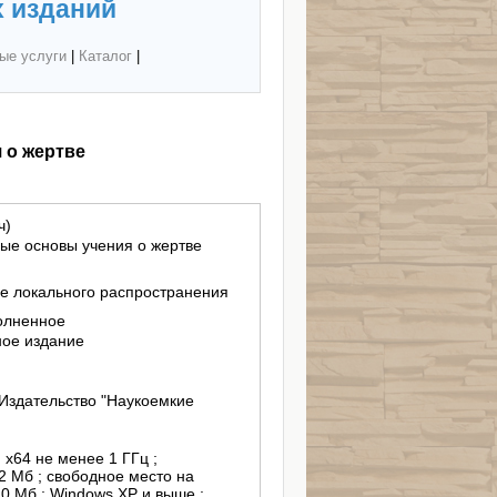
 изданий
ые услуги
|
Каталог
|
 о жертве
ч)
ые основы учения о жертве
ие локального распространения
полненное
ное издание
Издательство "Наукоемкие
, х64 не менее 1 ГГц ;
2 Мб ; свободное место на
0 Мб ; Windows XP и выше ;