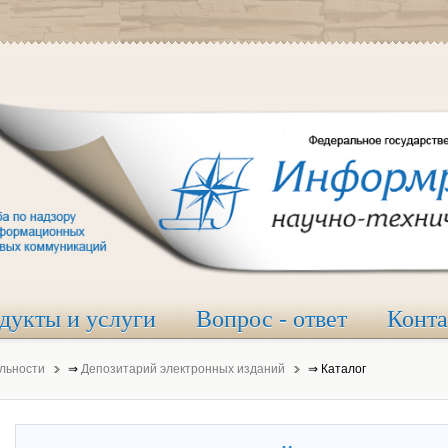
дукты и услуги
Вопрос - ответ
Конт
льности
⇒
Депозитарий электронных изданий
⇒
Каталог