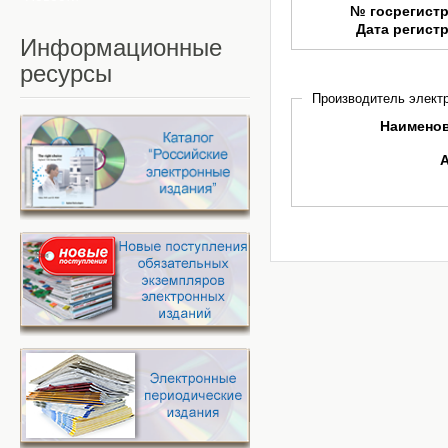
№ госрегист
Дата регист
Информационные
ресурсы
Производитель электр
Наимено