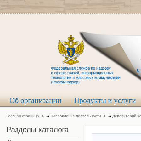
Об организации
Продукты и услуги
Главная страница
⇒
Направление деятельности
⇒
Депозитарий э
Разделы
каталога