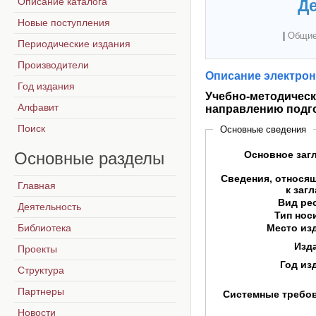
Описание каталога
Де
Новые поступления
|
Общие
Периодические издания
Производители
Описание электрон
Год издания
Учебно-методическ
Алфавит
направлению подго
Поиск
Основные сведения
Основные
разделы
Основное заг
Сведения, относя
Главная
к заг
Вид ре
Деятельность
Тип нос
Библиотека
Место из
Изд
Проекты
Год из
Структура
Партнеры
Системные требо
Новости