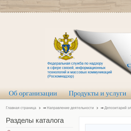
Об организации
Продукты и услуги
Главная страница
⇒
Направление деятельности
⇒
Депозитарий э
Разделы
каталога