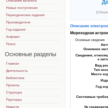
Описание каталога
Де
Новые поступления
|
Общие
Периодические издания
Производители
Описание электрон
Год издания
Мореходная астро
Алфавит
Основные сведения
Поиск
Авт
Основное заг
Основные
разделы
Сведения, относя
к заг
Главная
Вид ре
Тип нос
Деятельность
Место из
Библиотека
Изд
Проекты
Год из
Структура
Системные требо
Партнеры
Новости
№ госрегист