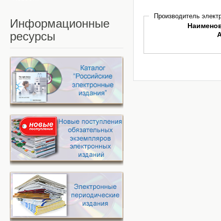
Производитель электр
Информационные
Наимено
ресурсы