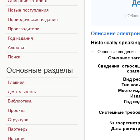
Описание каталога
Де
Новые поступления
|
Общие
Периодические издания
Производители
Описание электрон
Год издания
Historically speakin
Алфавит
Основные сведения
Поиск
Основное заг
Сведения, относя
Основные
разделы
к заг
Вид ре
Главная
Тип нос
Место из
Деятельность
Изд
Библиотека
Год из
Проекты
Системные требо
Структура
№ госрегист
Дата регист
Партнеры
Новости