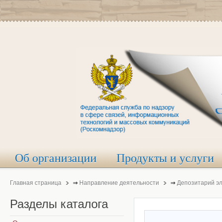
Об организации
Продукты и услуги
Главная страница
⇒
Направление деятельности
⇒
Депозитарий э
Разделы
каталога