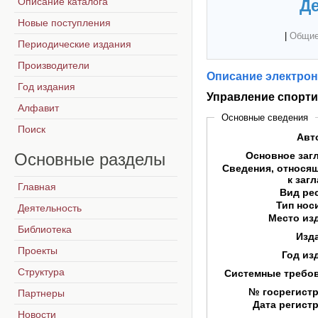
Описание каталога
Де
Новые поступления
|
Общие
Периодические издания
Производители
Описание электрон
Год издания
Управление спорт
Алфавит
Основные сведения
Поиск
Авт
Основные
разделы
Основное заг
Сведения, относя
к заг
Главная
Вид ре
Тип нос
Деятельность
Место из
Библиотека
Изд
Проекты
Год из
Структура
Системные требо
№ госрегист
Партнеры
Дата регист
Новости