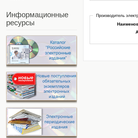
Информационные
Производитель электр
ресурсы
Наимено