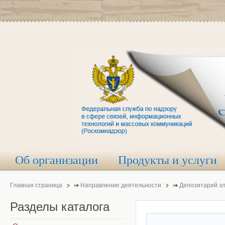
Об организации
Продукты и услуги
Главная страница
⇒
Направление деятельности
⇒
Депозитарий э
Разделы
каталога