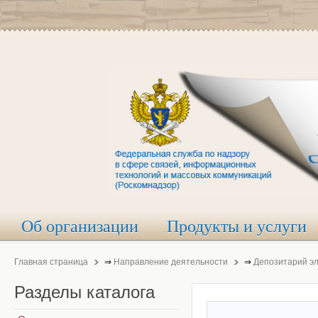
Об организации
Продукты и услуги
Главная страница
⇒
Направление деятельности
⇒
Депозитарий э
Разделы
каталога