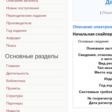
Описание каталога
Де
Новые поступления
|
Общие
Периодические издания
Производители
Описание электрон
Год издания
Начальная снайпер
Алфавит
Основные сведения
Поиск
Основное заг
Основные
разделы
Сведения, относя
к заг
Вид ре
Главная
Тип нос
Место из
Деятельность
Изд
Библиотека
Год из
Проекты
Системные требо
Структура
№ госрегист
Дата регист
Партнеры
Новости