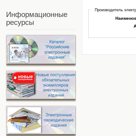
Производитель электр
Информационные
Наимено
ресурсы